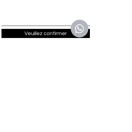
Veuillez confirmer
L'Energy Club est toujours à votre service.
Notre téléphone / WhatsApp:
+376 722 200
E-mail:
@energyandorra.club
mail
Notre adresse:
Av. del Consell de la Terra, 10, AD700 Escaldes-
Engordany Andorre
Politique de confidentialité